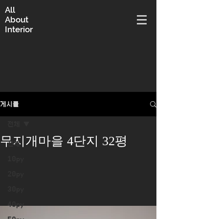
All
About
Interior
게시물
전체
무지개마을 4단지 32평
전체
10py
20py
30py
40py