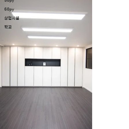
50py
60py
상업시설
학교