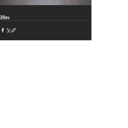
30py
댓글
댓글을 입력하세요.
(주) 올어바웃 인테리어 | ​경기도 성남시 분당구 미
금일로 86번길 9 지층 |
070-4115-0409
​전문건설업등록업체 | 사업자등록번호 :
251-86-