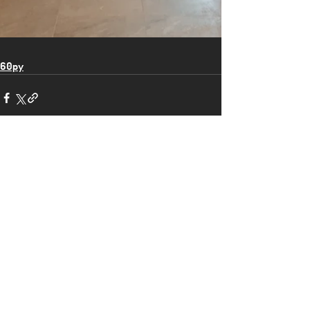
60py
댓글
댓글을 입력하세요.
(주) 올어바웃 인테리어 | ​경기도 성남시 분당구 미
금일로 86번길 9 지층 |
070-4115-0409