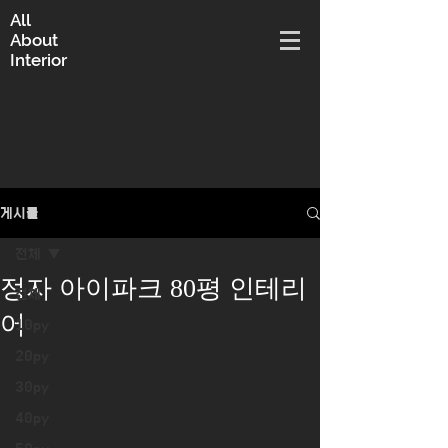
All
About
Interior
게시물
전체
정자 아이파크 80평 인테리
전체
어
10py
20py
30py
40py