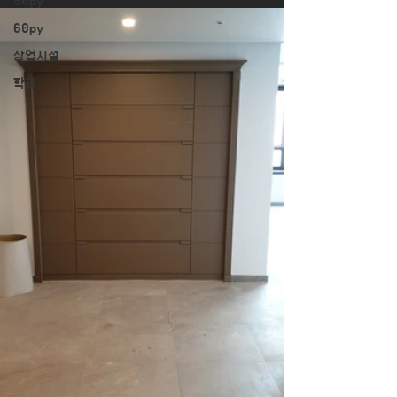
50py
60py
상업시설
학교